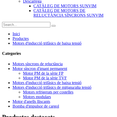
Descarrega
CATÀLEG DE MOTORS SUNVIM
CATÀLEG DE MOTORS DE
RELUCTÀNCIA SÍNCRONS SUNVIM
Inici
Productes
Motors d'inducció trifàsics de baixa tensió
Categories
Motors síncrons de reluctància
Motor síncron d'imant permanent
Motor PM de la sèrie FP
Motor PM de la sèrie TVF
Motors d'inducció trifàsics de baixa tensió
Motors d'inducció trifàsics de mitjana/alta tensió
Motors refrigerats per costelles
Motors modulars
Motor d'anells lliscants
Bomba d'impulsor de cargol