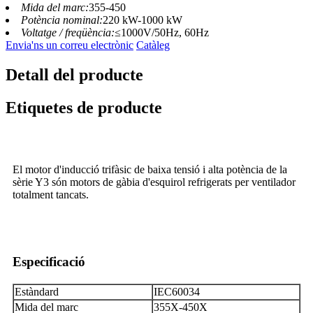
Mida del marc:
355-450
Potència nominal:
220 kW-1000 kW
Voltatge / freqüència:
≤1000V/50Hz, 60Hz
Envia'ns un correu electrònic
Catàleg
Detall del producte
Etiquetes de producte
El motor d'inducció trifàsic de baixa tensió i alta potència de la
sèrie Y3 són motors de gàbia d'esquirol refrigerats per ventilador
totalment tancats.
Especificació
Estàndard
IEC60034
Mida del marc
355X-450X