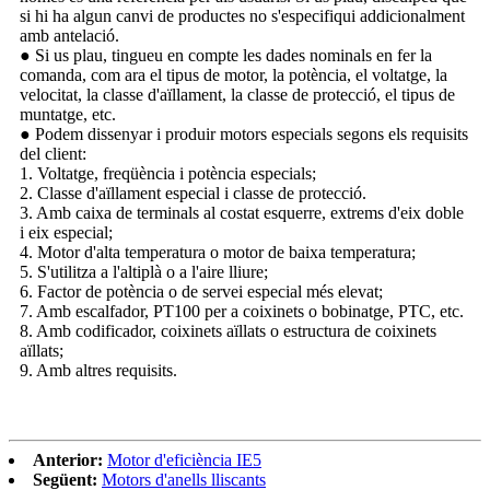
si hi ha algun canvi de productes no s'especifiqui addicionalment
amb antelació.
● Si us plau, tingueu en compte les dades nominals en fer la
comanda, com ara el tipus de motor, la potència, el voltatge, la
velocitat, la classe d'aïllament, la classe de protecció, el tipus de
muntatge, etc.
● Podem dissenyar i produir motors especials segons els requisits
del client:
1. Voltatge, freqüència i potència especials;
2. Classe d'aïllament especial i classe de protecció.
3. Amb caixa de terminals al costat esquerre, extrems d'eix doble
i eix especial;
4. Motor d'alta temperatura o motor de baixa temperatura;
5. S'utilitza a l'altiplà o a l'aire lliure;
6. Factor de potència o de servei especial més elevat;
7. Amb escalfador, PT100 per a coixinets o bobinatge, PTC, etc.
8. Amb codificador, coixinets aïllats o estructura de coixinets
aïllats;
9. Amb altres requisits.
Anterior:
Motor d'eficiència IE5
Següent:
Motors d'anells lliscants