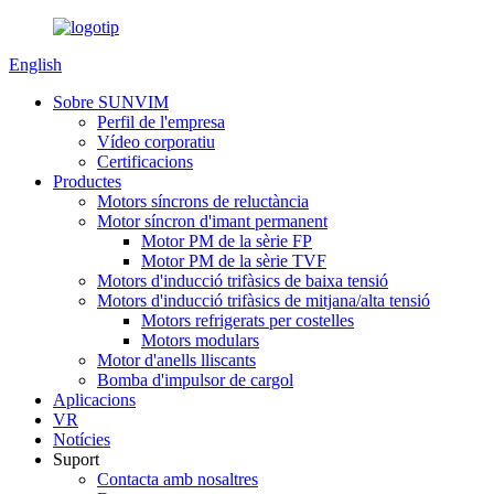
English
Sobre SUNVIM
Perfil de l'empresa
Vídeo corporatiu
Certificacions
Productes
Motors síncrons de reluctància
Motor síncron d'imant permanent
Motor PM de la sèrie FP
Motor PM de la sèrie TVF
Motors d'inducció trifàsics de baixa tensió
Motors d'inducció trifàsics de mitjana/alta tensió
Motors refrigerats per costelles
Motors modulars
Motor d'anells lliscants
Bomba d'impulsor de cargol
Aplicacions
VR
Notícies
Suport
Contacta amb nosaltres