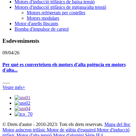
Motors d'inducció trifàsics de baixa tensió
Motors d'inducció trifàsics de mitjana/alta tensió
Motors refrigerats per costelles
Motors modulars
Motor d'anells lliscants
Bomba d'impulsor de cargol
Esdeveniments
09/04/26
Per què es converteixen els motors d'alta potència en motors
d'alta...
......
Veure més+
© Drets d'autor - 2010-2023: Tots els drets reservats.
Mapa del lloc
Motor asíncron trifàsic
,
Motor de gàbia d'esquirol
,
Motor d'inducció
trifàsic
,
Motor d'alta tensió
,
Motor d'alumini
,
Sèrie IE4