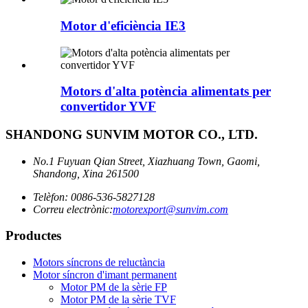
Motor d'eficiència IE3
Motors d'alta potència alimentats per
convertidor YVF
SHANDONG SUNVIM MOTOR CO., LTD.
No.1 Fuyuan Qian Street, Xiazhuang Town, Gaomi,
Shandong, Xina 261500
Telèfon: 0086-536-5827128
Correu electrònic:
motorexport@sunvim.com
Productes
Motors síncrons de reluctància
Motor síncron d'imant permanent
Motor PM de la sèrie FP
Motor PM de la sèrie TVF