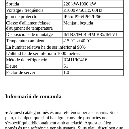
Sortida
220 kW-1000 kW
Voltatge / freqüència
≤1000V/50Hz, 60Hz
grau de protecció
IP55/IP56/IP65/IP66
Classe d'aïllament/classe
Menjar i beguda
d'augment de temperatura
Disposicions de muntatge
IM B3/IM B5/IM B35/IM V1
Temperatura ambient
-15 °C -+40 °C
La humitat relativa ha de ser inferior al 90%
L'altitud ha de ser inferior a 1000 metres.
Mètode de refrigeració
IC411/IC416
Deure
S1
Factor de servei
1.0
Informació de comanda
● Aquest catàleg només és una referència per als usuaris. Si us
plau, disculpeu que si hi ha algun canvi de productes no
s'especifiqui addicionalment amb antelació. Aquest catàleg
només és una referència per als usuaris. Si us plau, disculpeu que