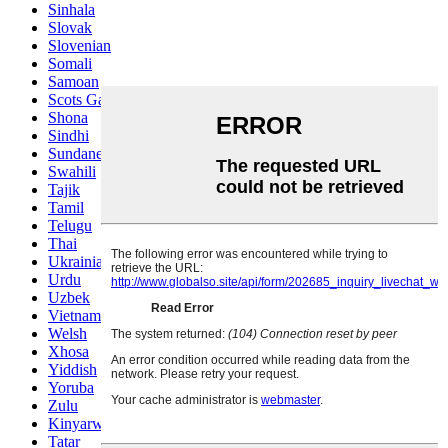
Sinhala
Slovak
Slovenian
Somali
Samoan
Scots Gaelic
Shona
Sindhi
Sundanese
Swahili
Tajik
Tamil
Telugu
Thai
Ukrainian
Urdu
Uzbek
Vietnamese
Welsh
Xhosa
Yiddish
Yoruba
Zulu
Kinyarwanda
Tatar