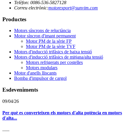
Telèfon: 0086-536-5827128
Correu electrònic:
motorexport@sunvim.com
Productes
Motors síncrons de reluctància
Motor síncron d'imant permanent
Motor PM de la sèrie FP
Motor PM de la sèrie TVF
Motors d'inducció trifàsics de baixa tensió
Motors d'inducció trifàsics de mitjana/alta tensió
Motors refrigerats per costelles
Motors modulars
Motor d'anells lliscants
Bomba d'impulsor de cargol
Esdeveniments
09/04/26
Per què es converteixen els motors d'alta potència en motors
d'alta...
......