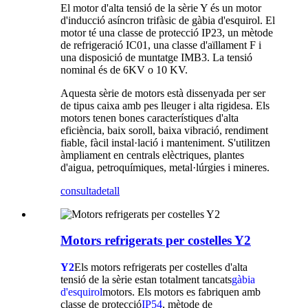
El motor d'alta tensió de la sèrie Y és un motor
d'inducció asíncron trifàsic de gàbia d'esquirol. El
motor té una classe de protecció IP23, un mètode
de refrigeració IC01, una classe d'aïllament F i
una disposició de muntatge IMB3. La tensió
nominal és de 6KV o 10 KV.
Aquesta sèrie de motors està dissenyada per ser
de tipus caixa amb pes lleuger i alta rigidesa. Els
motors tenen bones característiques d'alta
eficiència, baix soroll, baixa vibració, rendiment
fiable, fàcil instal·lació i manteniment. S'utilitzen
àmpliament en centrals elèctriques, plantes
d'aigua, petroquímiques, metal·lúrgies i mineres.
consulta
detall
Motors refrigerats per costelles Y2
Y2
Els motors refrigerats per costelles d'alta
tensió de la sèrie estan totalment tancats
gàbia
d'esquirol
motors. Els motors es fabriquen amb
classe de protecció
IP54
, mètode de