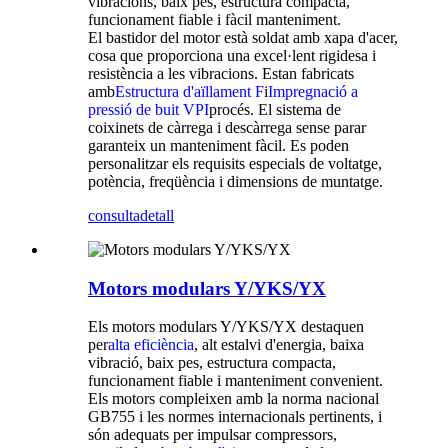
vibracions, baix pes, estructura compacta,
funcionament fiable i fàcil manteniment.
El bastidor del motor està soldat amb xapa d'acer,
cosa que proporciona una excel·lent rigidesa i
resistència a les vibracions. Estan fabricats
amb
Estructura d'aïllament F
i
Impregnació a
pressió de buit VPI
procés. El sistema de
coixinets de càrrega i descàrrega sense parar
garanteix un manteniment fàcil. Es poden
personalitzar els requisits especials de voltatge,
potència, freqüència i dimensions de muntatge.
consulta
detall
Motors modulars Y/YKS/YX
Els motors modulars Y/YKS/YX destaquen
per
alta eficiència
, alt estalvi d'energia, baixa
vibració, baix pes, estructura compacta,
funcionament fiable i manteniment convenient.
Els motors compleixen amb la norma nacional
GB755 i les normes internacionals pertinents, i
són adequats per impulsar compressors,