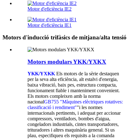
Motor d'eficiència IE2
Motor d'eficiència IE1
Motors d'inducció trifàsics de mitjana/alta tensió
Motors modulars YKK/YXKX
YKK/YXKK
Els motors de la sèrie destaquen
per la seva alta eficiència, alt estalvi d'energia,
baixa vibració, baix pes, estructura compacta,
funcionament fiable i manteniment convenient.
Els motors compleixen amb la norma
nacional
GB755 "Màquines elèctriques rotatives:
classificació i rendiment"
"i les normes
internacionals pertinents, i adequat per accionar
compressors, ventiladors, bombes d'aigua,
congeladors industrials, cintes transportadores,
trituradores i altres maquinària general. Si us
plau, especifiqueu els requisits a la comanda