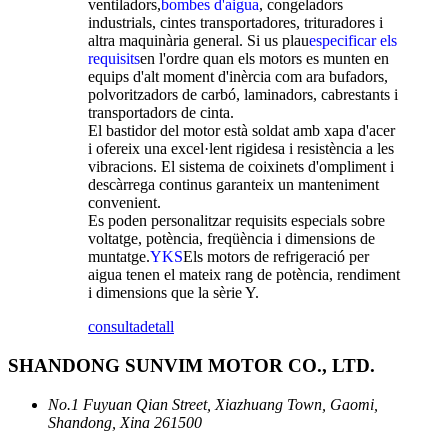
ventiladors,
bombes d'aigua
, congeladors
industrials, cintes transportadores, trituradores i
altra maquinària general. Si us plau
especificar els
requisits
en l'ordre quan els motors es munten en
equips d'alt moment d'inèrcia com ara bufadors,
polvoritzadors de carbó, laminadors, cabrestants i
transportadors de cinta.
El bastidor del motor està soldat amb xapa d'acer
i ofereix una excel·lent rigidesa i resistència a les
vibracions. El sistema de coixinets d'ompliment i
descàrrega continus garanteix un manteniment
convenient.
Es poden personalitzar requisits especials sobre
voltatge, potència, freqüència i dimensions de
muntatge.
YKS
Els motors de refrigeració per
aigua tenen el mateix rang de potència, rendiment
i dimensions que la sèrie Y.
consulta
detall
SHANDONG SUNVIM MOTOR CO., LTD.
No.1 Fuyuan Qian Street, Xiazhuang Town, Gaomi,
Shandong, Xina 261500