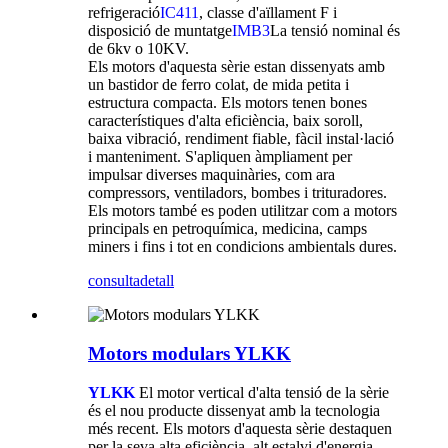
refrigeració
IC411
, classe d'aïllament F i
disposició de muntatge
IMB3
La tensió nominal és
de 6kv o 10KV.
Els motors d'aquesta sèrie estan dissenyats amb
un bastidor de ferro colat, de mida petita i
estructura compacta. Els motors tenen bones
característiques d'alta eficiència, baix soroll,
baixa vibració, rendiment fiable, fàcil instal·lació
i manteniment. S'apliquen àmpliament per
impulsar diverses maquinàries, com ara
compressors, ventiladors, bombes i trituradores.
Els motors també es poden utilitzar com a motors
principals en petroquímica, medicina, camps
miners i fins i tot en condicions ambientals dures.
consulta
detall
Motors modulars YLKK
YLKK
El motor vertical d'alta tensió de la sèrie
és el nou producte dissenyat amb la tecnologia
més recent. Els motors d'aquesta sèrie destaquen
per la seva alta eficiència, alt estalvi d'energia,