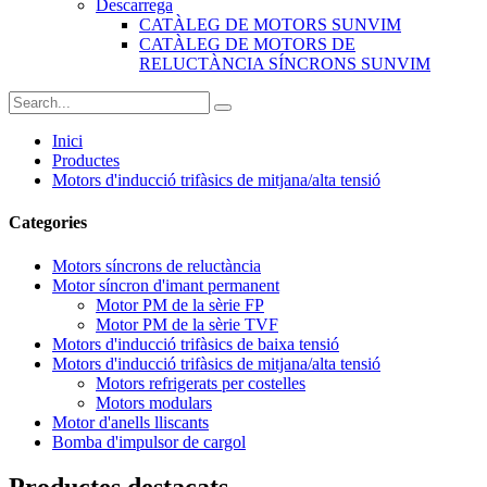
Descarrega
CATÀLEG DE MOTORS SUNVIM
CATÀLEG DE MOTORS DE
RELUCTÀNCIA SÍNCRONS SUNVIM
Inici
Productes
Motors d'inducció trifàsics de mitjana/alta tensió
Categories
Motors síncrons de reluctància
Motor síncron d'imant permanent
Motor PM de la sèrie FP
Motor PM de la sèrie TVF
Motors d'inducció trifàsics de baixa tensió
Motors d'inducció trifàsics de mitjana/alta tensió
Motors refrigerats per costelles
Motors modulars
Motor d'anells lliscants
Bomba d'impulsor de cargol