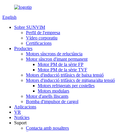
English
Sobre SUNVIM
Perfil de l'empresa
Vídeo corporatiu
Certificacions
Productes
Motors síncrons de reluctància
Motor síncron d'imant permanent
Motor PM de la sèrie FP
Motor PM de la sèrie TVF
Motors d'inducció trifàsics de baixa tensió
Motors d'inducció trifàsics de mitjana/alta tensió
Motors refrigerats per costelles
Motors modulars
Motor d'anells lliscants
Bomba d'impulsor de cargol
Aplicacions
VR
Notícies
Suport
Contacta amb nosaltres