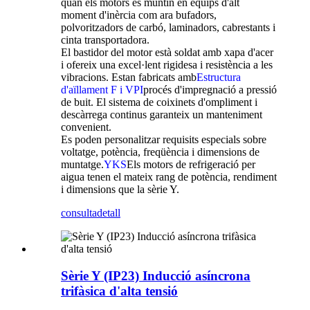
quan els motors es muntin en equips d'alt
moment d'inèrcia com ara bufadors,
polvoritzadors de carbó, laminadors, cabrestants i
cinta transportadora.
El bastidor del motor està soldat amb xapa d'acer
i ofereix una excel·lent rigidesa i resistència a les
vibracions. Estan fabricats amb
Estructura
d'aïllament F i VPI
procés d'impregnació a pressió
de buit. El sistema de coixinets d'ompliment i
descàrrega continus garanteix un manteniment
convenient.
Es poden personalitzar requisits especials sobre
voltatge, potència, freqüència i dimensions de
muntatge.
YKS
Els motors de refrigeració per
aigua tenen el mateix rang de potència, rendiment
i dimensions que la sèrie Y.
consulta
detall
Sèrie Y (IP23) Inducció asíncrona
trifàsica d'alta tensió