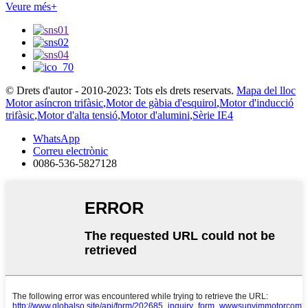
Veure més+
© Drets d'autor - 2010-2023: Tots els drets reservats.
Mapa del lloc
Motor asíncron trifàsic
,
Motor de gàbia d'esquirol
,
Motor d'inducció
trifàsic
,
Motor d'alta tensió
,
Motor d'alumini
,
Sèrie IE4
WhatsApp
Correu electrònic
0086-536-5827128